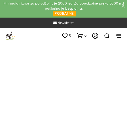
Minimalan iznos za porudžbinu je 2000 rsd. Za porudžbine preko 5000 rsd
poštarina je besplatna.
PROBAJ ME
Newsletter
0
0