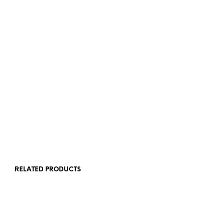
360,00
5.00
RSD
ADD TO CART
RELATED PRODUCTS