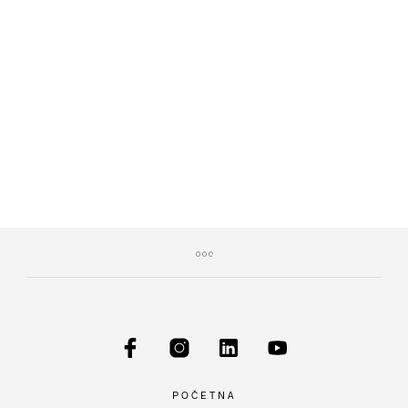
1.050,00
RSD
ADD TO CART
POČETNA