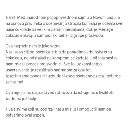
Na 91. Međunarodnom poljoprivrednom sajmu u Novom Sadu, a
na osnovu pravilnika o ocenjivanju stručna komisija je ocenila sve
naše čokolade sa velikim zlatnim medaljama, dok je Ménage
čokolada osvojila šampionski pehar iz grupe proizvoda.
Ova nagrada nam je jako važna.
Naš jasan cilj od početka je bio da ponudimo vrhunsku crnu
čokoladu, ne pristajući na kompromise kada je u pitanju sastav
namirnica i proces proizvodnje. Sve to, uz konstantno
usavršavanje je rezultiralo nagradom za kvalitet.
Izuzetno smo ponosni i uzbuđeni zbog osvojenog zlata i potvrde
za naš rad!
Ovo nije samo nagrada već i obaveza da istrajemo u kvalitetu i
budemo još bolji.
Hvala svima koji su podržali našu misiju i omogućili nam da
ostvarimo ovaj uspeh.