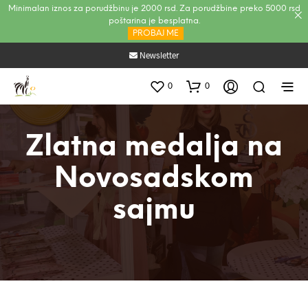
Minimalan iznos za porudžbinu je 2000 rsd. Za porudžbine preko 5000 rsd
poštarina je besplatna.
PROBAJ ME
Newsletter
0
0
Zlatna medalja na
Novosadskom
sajmu